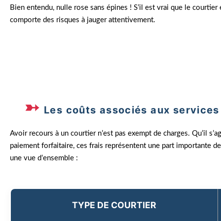
Bien entendu, nulle rose sans épines ! S’il est vrai que le courtier
comporte des risques à jauger attentivement.
Emma, chef d’une PME, a longtemps hésité avant de fai
collaboration, celui-ci a réussi à réduire les coûts assu
enhardie, prouvant qu’un bon courtier n’est pas une 
Les coûts associés aux services
Avoir recours à un courtier n’est pas exempt de charges. Qu’il s’
paiement forfaitaire, ces frais représentent une part importante de
une vue d’ensemble :
TYPE DE COURTIER