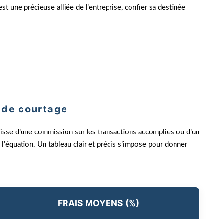
 est une précieuse alliée de l’entreprise, confier sa destinée
re appel à un courtier. Lors de leur première
rantiels de 15%. La stratégie de l’entreprise s’est
simple dépense, mais un investissement.
 de courtage
agisse d’une commission sur les transactions accomplies ou d’un
 l’équation. Un tableau clair et précis s’impose pour donner
FRAIS MOYENS (%)