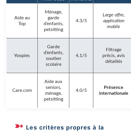
Ménage,
Large offre,
Aide au
garde
4.3/5
application
Top
d’enfants,
mobile
petsitting
Garde
Filtrage
d’enfants,
Yoopies
4.1/5
précis, avis
soutien
détaillés
scolaire
Aide aux
seniors,
Présence
Care.com
4.0/5
ménage,
internationale
petsitting
Les critères propres à la