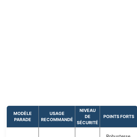
première journée avec ses nouvelles chaussures
Parade : « J’ai enchaîné les allers-retours sans
aucune douleur aux pieds, même sur sol
glissant. Le soir, je n’avais ni fatigue ni
appréhension pour le lendemain. C’est devenu
mon allié incontournable au quotidien ! »
NIVEAU
MODÈLE
USAGE
DE
POINTS FORTS
PARADE
RECOMMANDÉ
SÉCURITÉ
Robustesse,