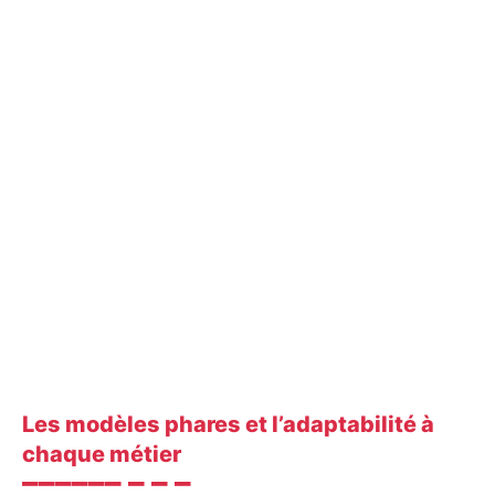
“Grâce aux chaussures Parade, j’enchaîne mes
journées sans ressentir la moindre gêne, même
après 10 heures debout.”
Les modèles phares et l’adaptabilité à
chaque métier