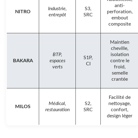
anti-
Industrie,
S3,
NITRO
perforation,
entrepôt
SRC
embout
composite
Maintien
cheville,
BTP,
isolation
S1P,
BAKARA
espaces
contre le
CI
verts
froid,
semelle
crantée
Facilité de
Médical,
S2,
nettoyage,
MILOS
restauration
SRC
confort,
design léger