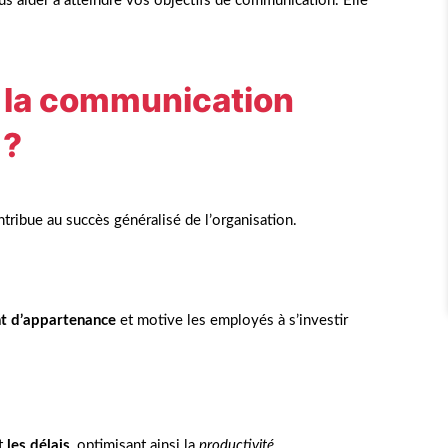
s aider à atteindre vos objectifs de communication. Elle
e la communication
 ?
tribue au succès généralisé de l’organisation.
t d’appartenance
et motive les employés à s’investir
t
les délais
, optimisant ainsi la
productivité.