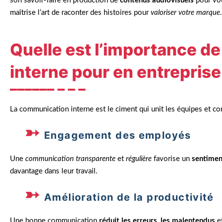
son savoir-faire en production de
contenus audiovisuels
pour vou
maîtrise l’art de raconter des histoires pour
valoriser votre marque
.
Quelle est l’importance d
interne pour en entreprise
La communication interne est le ciment qui unit les équipes et con
Engagement des employés
Une
communication transparente
et
régulière
favorise un
sentimen
davantage dans leur travail.
Amélioration de la productivité
Une bonne communication
réduit les erreurs
,
les malentendus
e