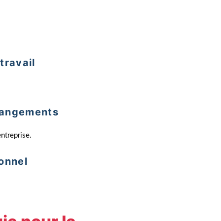
travail
hangements
entreprise.
onnel