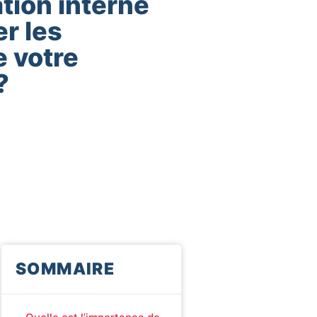
ion interne
r les
e votre
?
SOMMAIRE