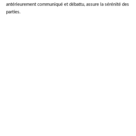
antérieurement communiqué et débattu, assure la sérénité des
parties.
Sophie, l’année dernière, a vécu un véritable
casse-tête lorsqu’elle a réalisé que son contrat
omettait la clause de préavis indispensable. Face
à un imprévu, sa mission a pris fin abruptement.
Sans explication formelle, elle s’est retrouvée
sans ressources, illustrant l’importance cruciale
d’une rédaction minutieuse.