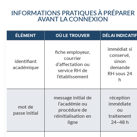
INFORMATIONS PRATIQUES À PRÉPARER
AVANT LA CONNEXION
ÉLÉMENT
OÙ LE TROUVER
DÉLAI INDICATIF
immédiat si
fiche employeur,
conservé,
courrier
identifiant
sinon
d’affectation ou
académique
demande
service RH de
RH sous 24
l’établissement
h
message initial de
réception
l’académie ou
immédiate
mot de
procédure de
ou
passe initial
réinitialisation en
traitement
ligne
24–48 h