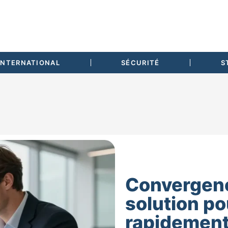
INTERNATIONAL
SÉCURITÉ
S
Convergenc
solution p
rapidement