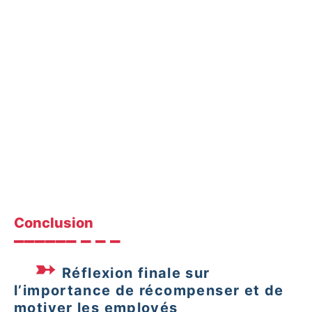
Avec les chèques cadeaux Kadeos, j’ai pu refaire
la décoration de ma maison avec des produits
de chez Leroy Merlin. Une vraie bouffée d’air
frais !
– Collaborateur, PME de BTP
Conclusion
Réflexion finale sur
l’importance de récompenser et de
motiver les employés