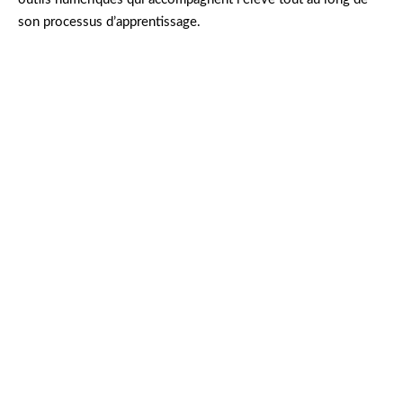
son processus d’apprentissage.
Léa, élève en terminale, se souvient de son
stress avant de découvrir l’ENT. « Un jour, grâce
à l’alerte automatique de l’ENT, j’ai réalisé que
j’avais oublié un devoir crucial. J’ai pu l’achever à
temps et depuis, je me sens beaucoup plus
sereine quant à ma gestion du travail scolaire. »