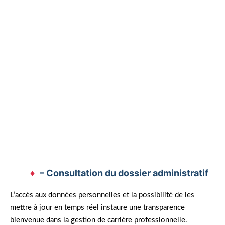
constaté une transformation dans sa gestion
administrative. En quelques clics, il a pu
actualiser son dossier en ligne, mettant fin aux
heures passées sur des formulaires papier. La
transparence offerte par la plateforme a allégé
sa charge mentale, lui permettant de s’investir
pleinement dans ses cours.
– Consultation du dossier administratif
L’accès aux données personnelles et la possibilité de les
mettre à jour en temps réel instaure une transparence
bienvenue dans la gestion de carrière professionnelle.