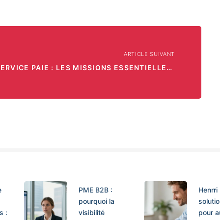
ARTICLE SUIVANT
SERVICE PAIE : LES MISSIONS ESSENTIELLES POUR UNE GESTION RH EFFICACE
e
PME B2B :
Henrri 
pourquoi la
solutio
 :
visibilité
pour a