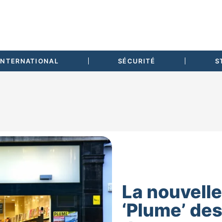
INTERNATIONAL
SÉCURITÉ
S
La nouvell
‘Plume’ de