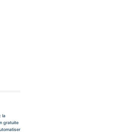
: la
n gratuite
utomatiser