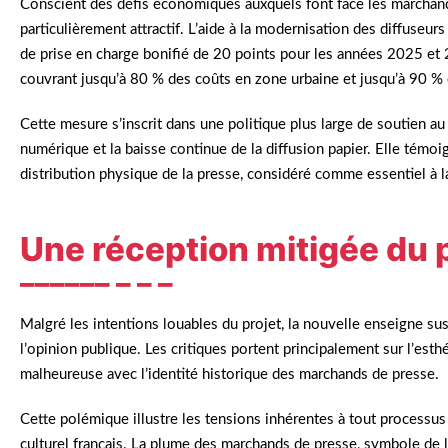
Conscient des défis économiques auxquels font face les marchands
particulièrement attractif. L’aide à la modernisation des diffuseur
de prise en charge bonifié de 20 points pour les années 2025 et 
couvrant jusqu’à 80 % des coûts en zone urbaine et jusqu’à 90 % 
Cette mesure s’inscrit dans une politique plus large de soutien au s
numérique et la baisse continue de la diffusion papier. Elle tém
distribution physique de la presse, considéré comme essentiel à la
Une réception mitigée du 
Malgré les intentions louables du projet, la nouvelle enseigne sus
l’opinion publique. Les critiques portent principalement sur l’es
malheureuse avec l’identité historique des marchands de presse.
Cette polémique illustre les tensions inhérentes à tout processu
culturel français. La plume des marchands de presse, symbole de la