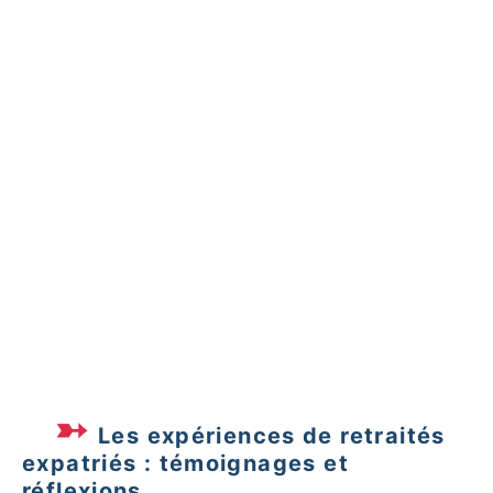
À 65 ans, Jacques a quitté la France pour
s’installer au Costa Rica. Son principal défi a été
de naviguer à travers la complexité
administrative du visa de résident. Toutefois,
grâce aux conseils d’un groupe d’expatriés
rencontrés sur place, il a rapidement pris ses
marques et profite désormais d’une retraite
ensoleillée.
Les expériences de retraités
expatriés : témoignages et
réflexions