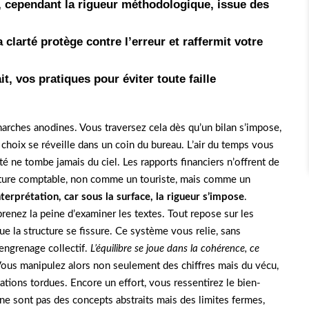
, cependant la rigueur méthodologique, issue des
a clarté protège contre l’erreur et raffermit votre
ait, vos pratiques pour éviter toute faille
marches anodines. Vous traversez cela dès qu’un bilan s’impose,
u choix se réveille dans un coin du bureau. L’air du temps vous
ité ne tombe jamais du ciel. Les rapports financiers n’offrent de
ructure comptable, non comme un touriste, mais comme un
erprétation, car sous la surface, la rigueur s’impose
.
prenez la peine d’examiner les textes. Tout repose sur les
ue la structure se fissure. Ce système vous relie, sans
 engrenage collectif.
L’équilibre se joue dans la cohérence, ce
ous manipulez alors non seulement des chiffres mais du vécu,
tations tordues. Encore un effort, vous ressentirez le bien-
i ne sont pas des concepts abstraits mais des limites fermes,