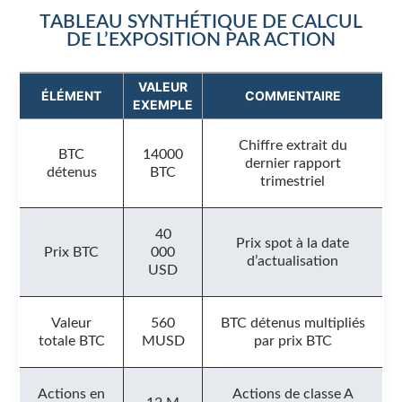
TABLEAU SYNTHÉTIQUE DE CALCUL
DE L’EXPOSITION PAR ACTION
VALEUR
ÉLÉMENT
COMMENTAIRE
EXEMPLE
Chiffre extrait du
BTC
14000
dernier rapport
détenus
BTC
trimestriel
40
Prix spot à la date
Prix BTC
000
d’actualisation
USD
Valeur
560
BTC détenus multipliés
totale BTC
MUSD
par prix BTC
Actions en
Actions de classe A