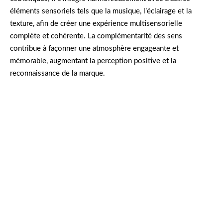
éléments sensoriels tels que la musique, l’éclairage et la
texture, afin de créer une expérience multisensorielle
complète et cohérente. La complémentarité des sens
contribue à façonner une atmosphère engageante et
mémorable, augmentant la perception positive et la
reconnaissance de la marque.
En travaillant chez AromaDesign, Claire a conçu
une fragrance unique pour une boutique haut
de gamme. En associant le parfum subtil à une
musique douce et un éclairage délicat, elle a
créé une ambiance immersive, captivant ainsi