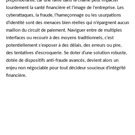
prépondérante, car une faille dans la chaîne peut impacter
lourdement la santé financière et l’image de l’entreprise. Les
cyberattaques, la fraude, l’hameçonnage ou les usurpations
d’identité sont des menaces bien réelles qui n’épargnent aucun
maillon du circuit de paiement. Naviguer entre de multiples
interfaces ou recourir à des moyens traditionnels, c’est
potentiellement s’exposer à des délais, des erreurs ou pire,
des tentatives d’escroquerie. Se doter d’une solution robuste,
dotée de dispositifs anti-fraude avancés, devient alors un
enjeu non négociable pour tout décideur soucieux d’intégrité
financière.
En 2022, Sophie, trésorière dans une PME, a un
jour détecté in extremis une tentative de