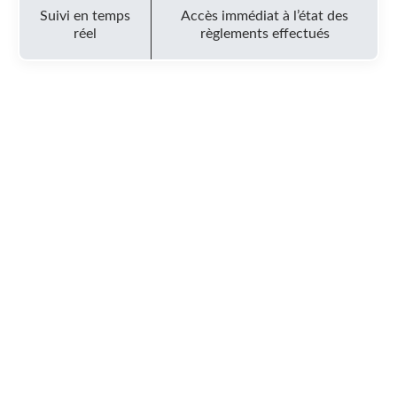
Suivi en temps
Accès immédiat à l’état des
réel
règlements effectués
« Une transaction sécurisée n’est pas
simplement un choix technologique, mais un
engagement de chaque jour, reflet de la
confiance placée par l’entreprise dans
l’économie numérique moderne. »