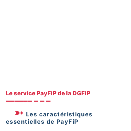
fraude via un courriel factice. Cette expérience
l’a incitée à revoir tout le processus de paiement
et, depuis l’intégration de PayFiP, elle se sent
rassurée à chaque transaction, soulagée de ce
stress constant.
Le service PayFiP de la DGFiP
Les caractéristiques
essentielles de PayFiP