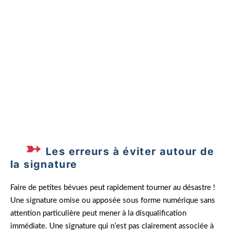
a éveillé des doutes. Camille a contacté le
candidat pour clarifier la situation, mais cela a
créé une première impression de négligence
difficile à effacer, privilégiant un autre
postulant.
Les erreurs à éviter autour de
la signature
Faire de petites bévues peut rapidement tourner au désastre !
Une signature omise ou apposée sous forme numérique sans
attention particulière peut mener à la disqualification
immédiate. Une signature qui n’est pas clairement associée à