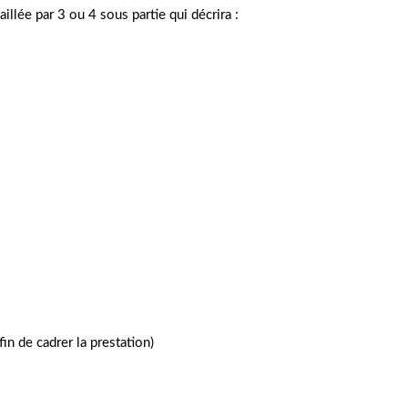
illée par 3 ou 4 sous partie qui décrira :
in de cadrer la prestation)