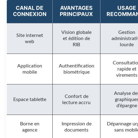
CANAL DE
AVANTAGES
USAGE
CONNEXION
PRINCIPAUX
RECOMMA
Vision globale
Gestion
Site internet
et édition de
administrati
web
RIB
lourde
Consultati
Application
Authentification
rapide et
mobile
biométrique
virements
Analyse de
Confort de
Espace tablette
graphique
lecture accru
d’épargne
Borne en
Impression de
Dépannage ur
agence
documents
sans mobil