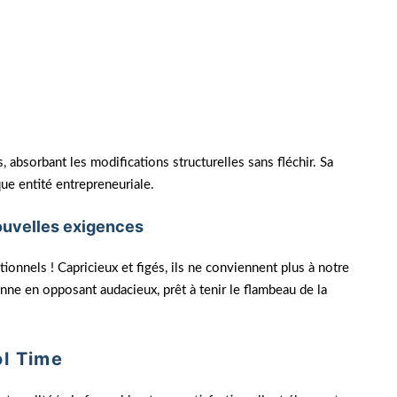
nué nos coûts opérationnels de 25%. Avec des outils
es. Tool Time nous a offert une flexibilité inespérée,
absorbant les modifications structurelles sans fléchir. Sa
aque entité entrepreneuriale.
nouvelles exigences
ionnels ! Capricieux et figés, ils ne conviennent plus à notre
ne en opposant audacieux, prêt à tenir le flambeau de la
ol Time