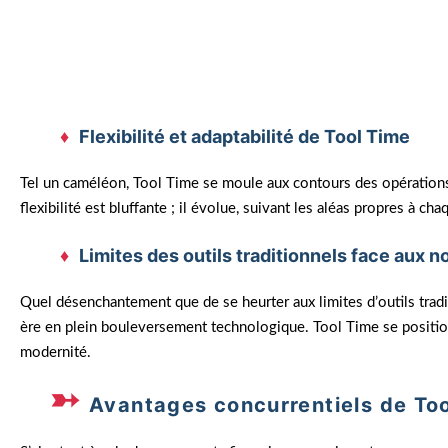
quotidien. « En trois mois seulement, nous avons dimi
traditionnels, une telle adaptation aurait pris des anné
propulsant notre croissance. »
Flexibilité et adaptabilité de Tool Time
Tel un caméléon, Tool Time se moule aux contours des opérations, 
flexibilité est bluffante ; il évolue, suivant les aléas propres à ch
Limites des outils traditionnels face aux 
Quel désenchantement que de se heurter aux limites d’outils tradit
ère en plein bouleversement technologique. Tool Time se position
modernité.
Avantages concurrentiels de To