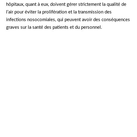
hôpitaux, quant à eux, doivent gérer strictement la qualité de
l’air pour éviter la prolifération et la transmission des
infections nosocomiales, qui peuvent avoir des conséquences
graves sur la santé des patients et du personnel.
Dans l’usine AgroClean, où elle travaille depuis
cinq ans, Sophie se souvient encore de la
satisfaction de son équipe lorsqu’ils ont installé
leur premier aérobiocollecteur. « Depuis, nos
contrôles qualité passent toujours haut la main,
et nos clients nous font confiance. C’est
gratifiant de voir autant d’efforts payer. »