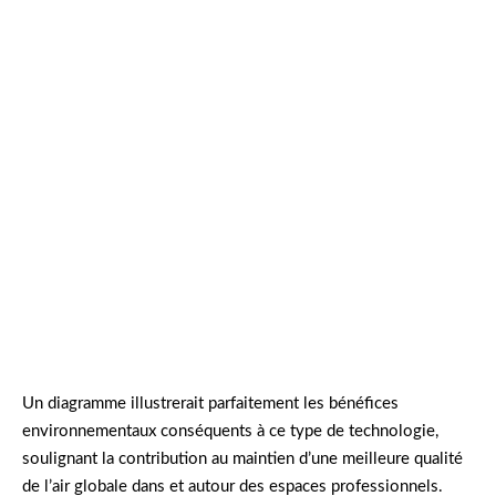
Les entreprises investissant dans des
technologies respectueuses de l’environnement
se dotent de structures plus responsables et
contribuent activement à la préservation de
notre planète, tout en améliorant la qualité de
vie de leurs employés.
Un diagramme illustrerait parfaitement les bénéfices
environnementaux conséquents à ce type de technologie,
soulignant la contribution au maintien d’une meilleure qualité
de l’air globale dans et autour des espaces professionnels.