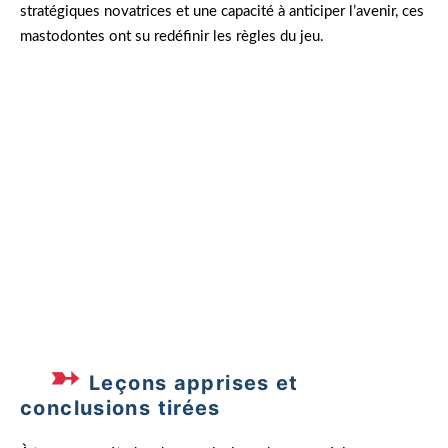
stratégiques novatrices et une capacité à anticiper l’avenir, ces
mastodontes ont su redéfinir les règles du jeu.
« La difficulté et l’adversité sont les pierres
angulaires du succès. » – Albert Schweitzer
Leçons apprises et
conclusions tirées