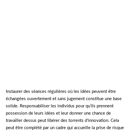
Laura a proposé une idée folle : utiliser des
drones pour livrer nos produits en ville. Certains
riaient, d’autres doutaient. Aujourd’hui, nous
testons ce projet pilote avec succès, prouvant
que les idées improbables peuvent ouvrir de
nouvelles voies.
Instaurer des séances régulières où les idées peuvent être
échangées ouvertement et sans jugement constitue une base
solide. Responsabiliser les individus pour qu’ils prennent
possession de leurs idées et leur donner une chance de
travailler dessus peut libérer des torrents d’innovation. Cela
peut être complété par un cadre qui accueille la prise de risque