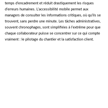
temps d’encadrement et réduit drastiquement les risques
d’erreurs humaines. L’accessibilité mobile permet aux
managers de consulter les informations critiques, où qu’ils se
trouvent, sans perdre une minute. Les tâches administratives,
souvent chronophages, sont simplifiées à l’extrême pour que
chaque collaborateur puisse se concentrer sur ce qui compte
vraiment : le pilotage du chantier et la satisfaction client.
Sophie, responsable d’équipe dans une PME du
BTP, se souvient : « Avant myextrabat, chaque
début de semaine était dédié à retrouver des
bons de commande égarés. Aujourd’hui, tout est