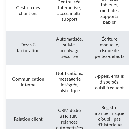
Centralisée,
tableurs,
Gestion des
interactive,
multiples
chantiers
accès multi-
supports
support
papier
Automatisée,
Écriture
Devis &
suivie,
manuelle,
facturation
archivage
risque de
sécurisé
pertes/défauts
Notifications,
Appels, emails
Communication
messagerie
dispersés,
interne
intégrée,
oubli fréquent
historique
Registre
CRM dédié
manuel, risque
BTP, suivi,
Relation client
d’oubli, pas
relances
d’historique
automatisées