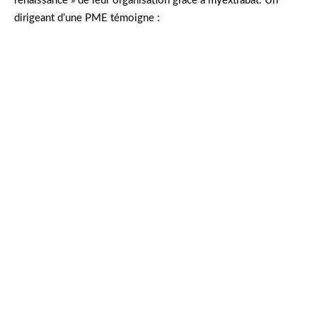
renaissance » de leur organisation grâce à myextrabat. Un
dirigeant d’une PME témoigne :
« La mise en place de myextrabat a été un
accélérateur inattendu. Tout le monde gagne du
temps, nous n’oublions plus un seul dossier, et
nos clients sont impressionnés par la réactivité
de nos équipes. »